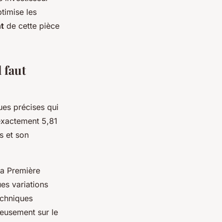
timise les
t
de cette pièce
 faut
ues précises qui
exactement 5,81
s et son
la Première
es variations
echniques
reusement sur le