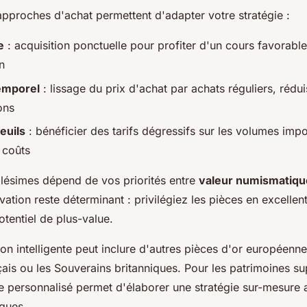
approches d'achat permettent d'adapter votre stratégie :
e
: acquisition ponctuelle pour profiter d'un cours favorabl
n
emporel
: lissage du prix d'achat par achats réguliers, rédui
ons
euils
: bénéficier des tarifs dégressifs sur les volumes imp
 coûts
llésimes dépend de vos priorités entre
valeur numismatiqu
vation reste déterminant : privilégiez les pièces en excellen
otentiel de plus-value.
ion intelligente peut inclure d'autres pièces d'or européen
ais ou les Souverains britanniques. Pour les patrimoines su
e personnalisé permet d'élaborer une stratégie sur-mesure
iques.