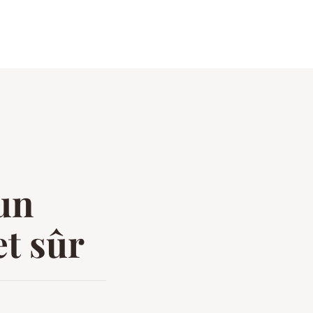
 un
et sûr