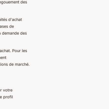
'engouement des
ités d'achat
hases de
la demande des
achat. Pour les
ment
itions de marché.
r votre
e profil