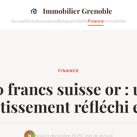
Immobilier Grenoble
Accueil
Actu
Assurance
Banque
Crédits
Finance
Immobilier
FINANCE
 francs suisse or :
tissement réfléchi 
Nolan
3 décembre 2025
7 min de lecture
N