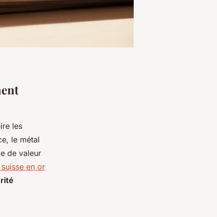
ment
re les
e, le métal
e de valeur
 suisse en or
rité