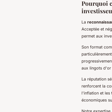
Pourquoi c
investisseu
La
reconnaissan
Acceptée et négo
permet aux inve
Son format comp
particulièremen
progressivement
aux lingots d'or
La réputation sé
renforcent la co
l'inflation et l
économiques su
Notre expertise