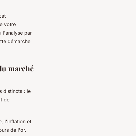
cat
de votre
u l'analyse par
Cette démarche
 du marché
distincts : le
at de
 l'inflation et
urs de l'or.