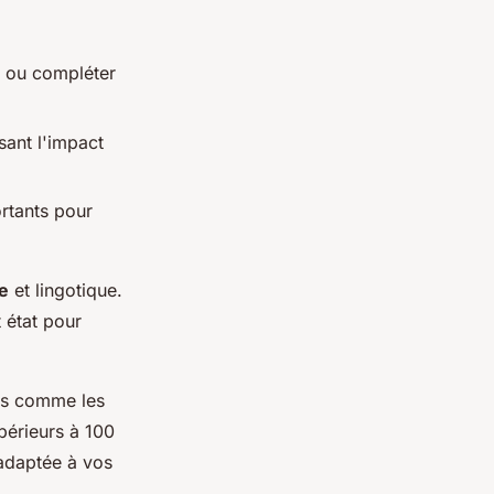
e ou compléter
sant l'impact
ortants pour
e
et lingotique.
t état pour
nes comme les
périeurs à 100
 adaptée à vos