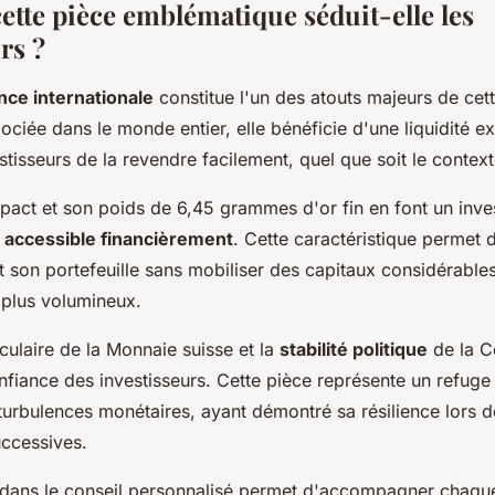
ette pièce emblématique séduit-elle les
rs ?
ce internationale
constitue l'un des atouts majeurs de cett
ciée dans le monde entier, elle bénéficie d'une liquidité ex
stisseurs de la revendre facilement, quel que soit le conte
act et son poids de 6,45 grammes d'or fin en font un inve
t
accessible financièrement
. Cette caractéristique permet d
 son portefeuille sans mobiliser des capitaux considérable
 plus volumineux.
culaire de la Monnaie suisse et la
stabilité politique
de la C
nfiance des investisseurs. Cette pièce représente un refuge
es turbulences monétaires, ayant démontré sa résilience lors d
ccessives.
 dans le conseil personnalisé permet d'accompagner chaque