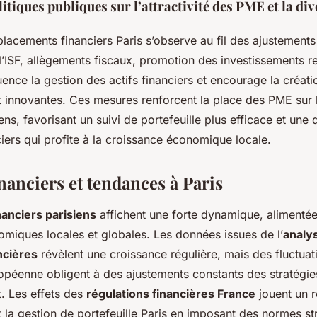
itiques publiques sur l’attractivité des PME et la div
placements financiers Paris s’observe au fil des ajustements
l’ISF, allègements fiscaux, promotion des investissements 
fluence la gestion des actifs financiers et encourage la créati
t innovantes. Ces mesures renforcent la place des PME sur
ens, favorisant un suivi de portefeuille plus efficace et une d
ciers qui profite à la croissance économique locale.
nanciers et tendances à Paris
anciers parisiens
affichent une forte dynamique, alimenté
omiques locales et globales. Les données issues de l’
analy
ncières
révèlent une croissance régulière, mais des fluctuati
opéenne obligent à des ajustements constants des stratégie
. Les effets des
régulations financières France
jouent un r
nt la gestion de portefeuille Paris en imposant des normes str