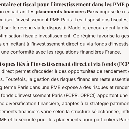
taire et fiscal pour l’investissement dans les PME 
on encadrant les
placements financiers Paris
impose le re
curiser l’investissement PME Paris. Les dispositions fiscale
t sur le revenu via le dispositif Madelin, encouragent la div
optimisation fiscale investissement. Ce régime favorise la ge
is en incitant à l’investissement direct ou via fonds d’investi
 une conformité avec les régulations financières France.
isques liés à l’investissement direct et via fonds (F
t direct permet d’accéder à des opportunités de rendement 
es. Toutefois, la gestion des risques financiers reste essentiel
g terme Paris dans une PME expose à des risques et rendem
s fonds d’investissement Paris (FCPR, OPPCI) apportent une 
ne diversification financière, adaptés à la stratégie patrimon
acements financiers varie selon la structure sélectionnée, inf
PME et la sécurité pour les placements pour particuliers Pari