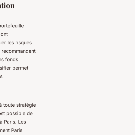
ation
ortefeuille
dont
uer les risques
ris recommandent
les fonds
sifier permet
es
à toute stratégie
est possible de
 à Paris. Les
ment Paris