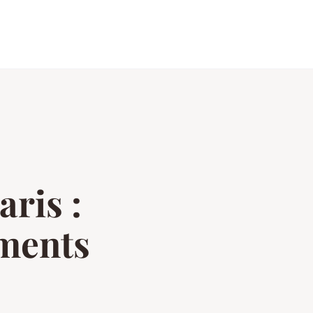
ris :
ements