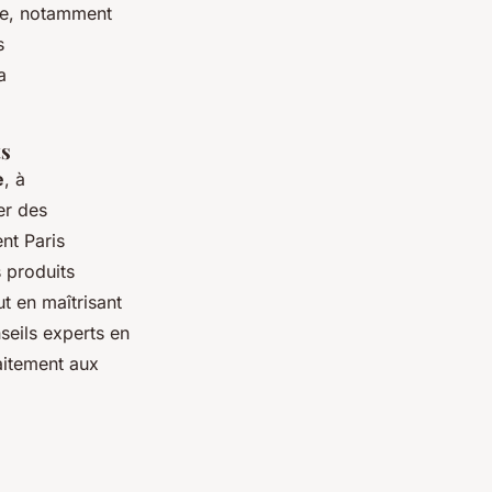
use, notamment
s
a
ts
e
, à
er des
nt Paris
s produits
t en maîtrisant
seils experts en
aitement aux