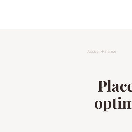
Accueil
›
Finance
Plac
optim