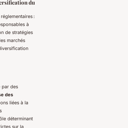
ersification du
 réglementaires :
responsables à
on de stratégies
 les marchés
iversification
e par des
se des
ons liées à la
s
ôle déterminant
ictes sur la