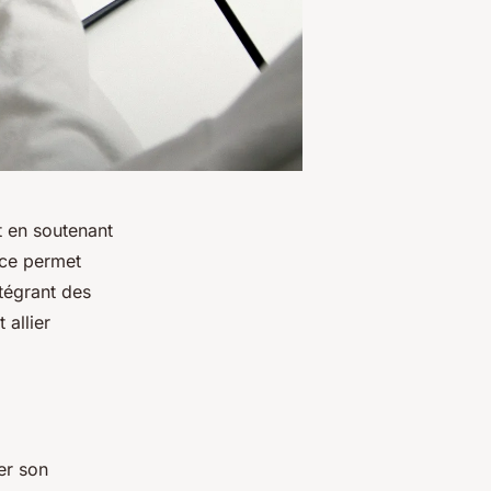
t en soutenant
nce permet
tégrant des
allier
er son