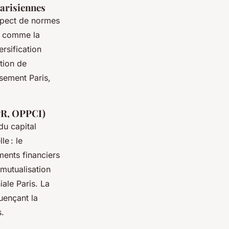
parisiennes
spect de normes
s, comme la
ersification
stion de
ssement Paris,
CPR, OPPCI)
du capital
le : le
ents financiers
mutualisation
iale Paris. La
luençant la
s.