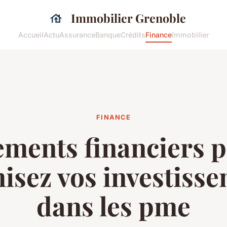
Immobilier Grenoble
Accueil
Actu
Assurance
Banque
Crédits
Finance
Immobilier
FINANCE
ements financiers pa
isez vos investiss
dans les pme