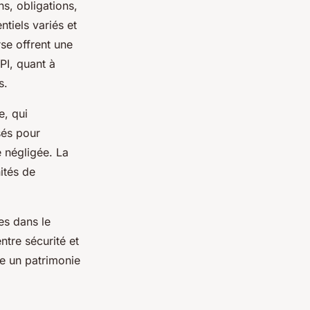
s, obligations,
tiels variés et
se offrent une
CPI, quant à
s.
e, qui
sés pour
e négligée. La
ités de
es dans le
ntre sécurité et
re un patrimonie