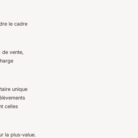
dre le cadre
x de vente,
charge
taire unique
élèvements
t celles
r la plus-value.