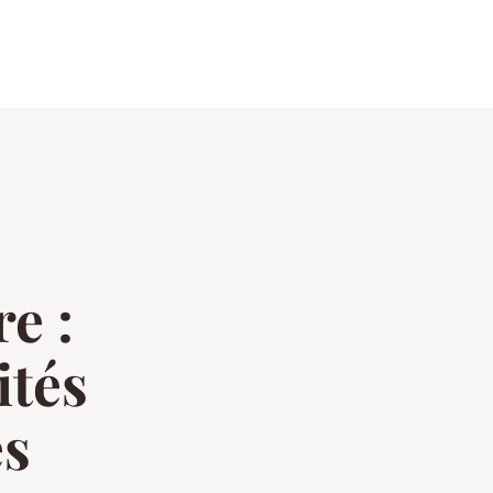
e :
ités
es