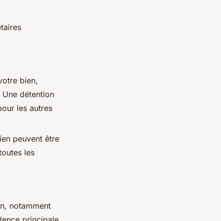
taires
votre bien,
 Une détention
pour les autres
bien peuvent être
toutes les
on, notamment
dence principale