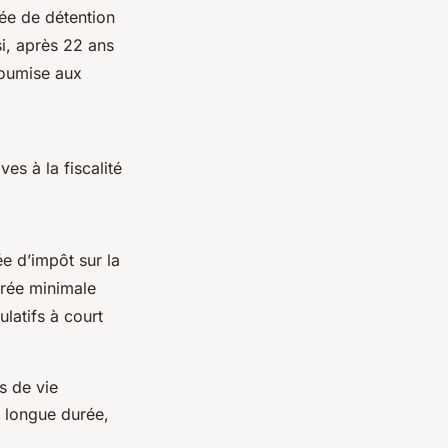
rée de détention
si, après 22 ans
soumise aux
es à la fiscalité
ée d’impôt sur la
urée minimale
latifs à court
s de vie
e longue durée,