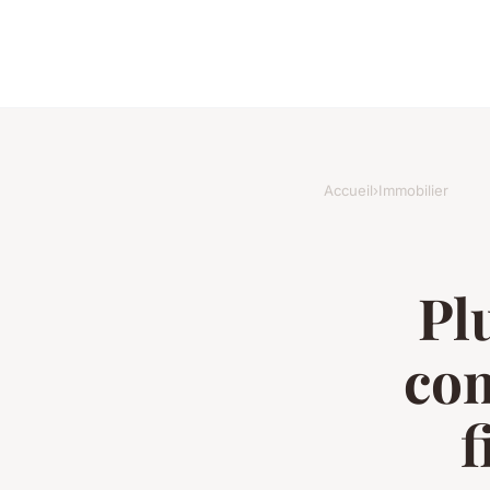
Accueil
›
Immobilier
Pl
com
f