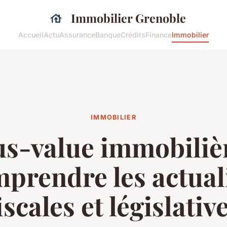
Immobilier Grenoble
Accueil
Actu
Assurance
Banque
Crédits
Finance
Immobilier
IMMOBILIER
us-value immobilièr
prendre les actual
iscales et législativ