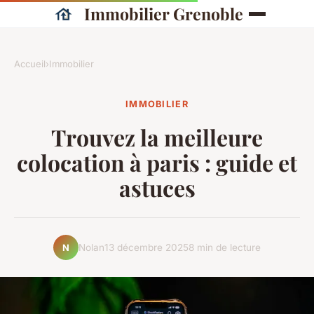
Immobilier Grenoble
Accueil
›
Immobilier
IMMOBILIER
Trouvez la meilleure
colocation à paris : guide et
astuces
Nolan
13 décembre 2025
8 min de lecture
N