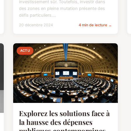
investissement sûr. Toutefois, investir dans
des zones en pleine mutation présente des
défis particuliers....
20 décembre 2024
4 min de lecture →
ACTU
Explorez les solutions face à
la hausse des dépenses
publiques contemporaines