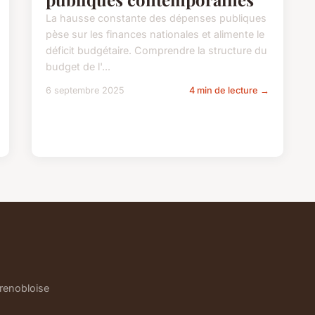
La hausse constante des dépenses publiques
pèse sur les finances nationales et alimente le
déficit budgétaire. Comprendre la structure du
budget de l'...
6 septembre 2025
4 min de lecture →
grenobloise